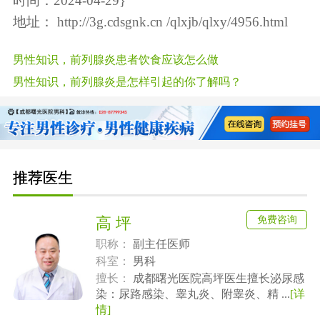
时间：2024-04-29}
地址：
http://3g.cdsgnk.cn /qlxjb/qlxy/4956.html
男性知识，前列腺炎患者饮食应该怎么做
男性知识，前列腺炎是怎样引起的你了解吗？
推荐医生
免费咨询
高 坪
职称：
副主任医师
科室：
男科
擅长：
成都曙光医院高坪医生擅长泌尿感
染：尿路感染、睾丸炎、附睾炎、精 ...
[详
情]