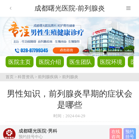
成都曙光医院-前列腺炎
医院主页
医院介绍
医生团队
医院环境
医
首页
>
科普资讯
>
前列腺疾病
>
前列腺炎
男性知识，前列腺炎早期的症状会
是哪些
时间：
2024-04-29
成都曙光医院·男科
在线
预约
预约挂号中心
咨询
挂号