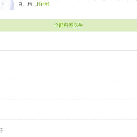
炎、精 ...
[详情]
全部科室医生
碍