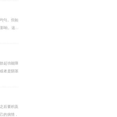
不均匀。但如
响。这...
。勃起功能障
或者是阴茎
之后要积及
己的病情，