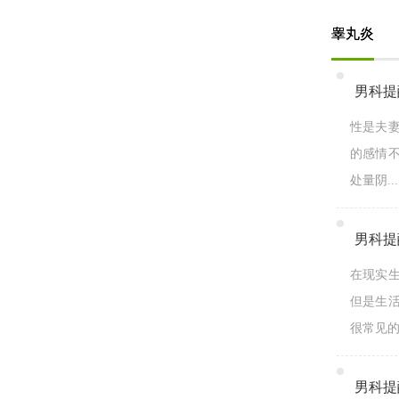
睾丸炎
男科提
性是夫
的感情
处量阴...
男科提
在现实
但是生
很常见的.
男科提