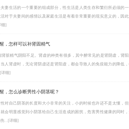
是夫妻生活的一个重要的组成部分，性生活是人类生存和繁衍所必须的一
生活对于夫妻间的感情以及家庭生活是有着非常重要的现实意义的，因此
详细]
醒，怎样可以补肾固精气
是指肾脏精气阴阳不足。肾虚的种类有很多，其中醉常见的是肾阴虚，肾
，当人肾虚时，无论肾阴虚还是肾阳虚，都会导致人的免疫能力的降低，
[详细]
醒，怎么诊断男性小阴茎呢？
男性对自己阴茎的长度和大小非常的关注，小的时候也许还不是太懂，但
，就会明显感觉到小阴茎给自己生活造成的困扰，危害男性健康的同时，
...
[详细]