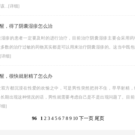
...
[详细]
醒，得了阴囊湿疹怎么治
囊湿疹的患者一定要及时的进行治疗，目前治疗阴囊湿疹主要会采用药
大多数的治疗过敏的药物其实都是可以用来治疗阴囊湿疹的。这当中既包
[详细]
醒，很快就射精了怎么办
双方都沉浸在性爱的欢愉之中，可是男性突然把持不住，早早射精，
果长期出现这种情况的话，男性就需要考虑自己是不是出现问题了。目前
详细]
下一页
尾页
96
1
2
3
4
5
6
7
8
9
10