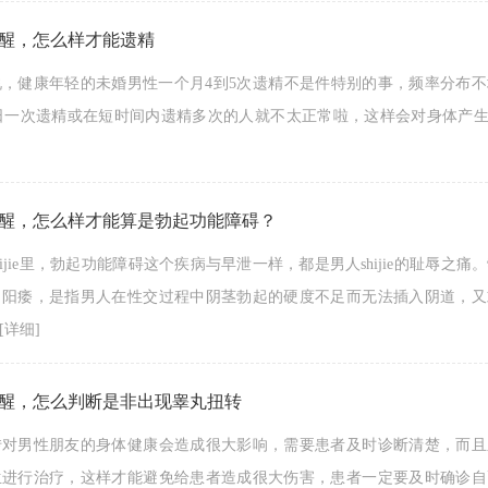
醒，怎么样才能遗精
说，健康年轻的未婚男性一个月4到5次遗精不是件特别的事，频率分布
 3日一次遗精或在短时间内遗精多次的人就不太正常啦，这样会对身体产生影
醒，怎么样才能算是勃起功能障碍？
hijie里，勃起功能障碍这个疾病与早泄一样，都是男人shijie的耻辱之痛
叫阳痿，是指男人在性交过程中阴茎勃起的硬度不足而无法插入阴道，又
[详细]
醒，怎么判断是非出现睾丸扭转
转对男性朋友的身体健康会造成很大影响，需要患者及时诊断清楚，而且
生进行治疗，这样才能避免给患者造成很大伤害，患者一定要及时确诊自