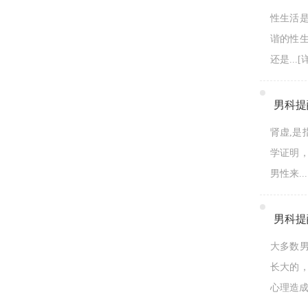
性生活
谐的性
还是...
[
男科提
肾虚,
学证明
男性来...
男科提
大多数
长大的
心理造成伤