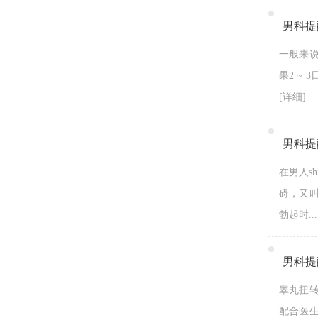
男科提
一般来
果2 ~
[详细]
男科提
在男人s
碍，又
勃起时...
男科提
睾丸扭
配合医