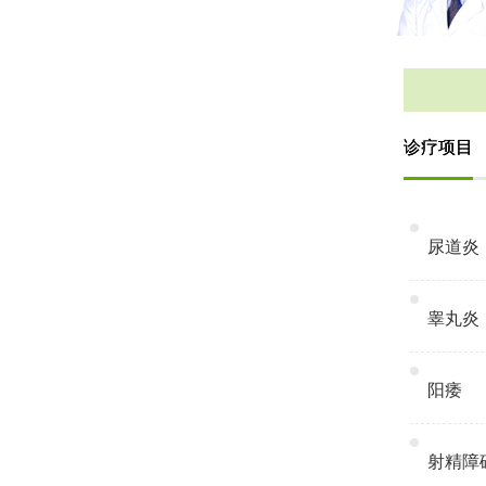
诊疗项目
尿道炎
睾丸炎
阳痿
射精障