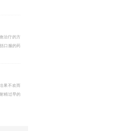
物治疗的方
括口服的药
结果不欢而
射精过早的