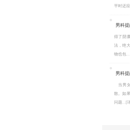
平时还应该
男科提
得了阴
法，绝
物也包...
男科提
当男女
散。如
问题...
[