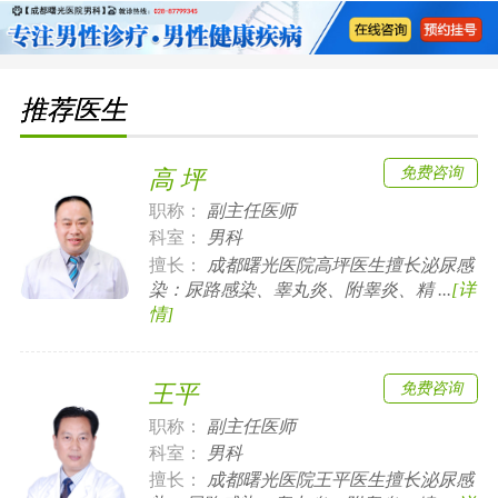
推荐医生
免费咨询
高 坪
职称：
副主任医师
科室：
男科
擅长：
成都曙光医院高坪医生擅长泌尿感
染：尿路感染、睾丸炎、附睾炎、精 ...
[详
情]
免费咨询
王平
职称：
副主任医师
科室：
男科
擅长：
成都曙光医院王平医生擅长泌尿感