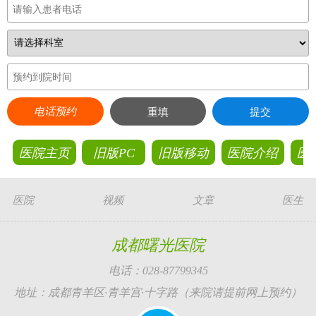
电话预约
重填
提交
医院主页
旧版PC
旧版移动
医院介绍
医
医院
视频
文章
医生
成都曙光医院
电话：028-87799345
地址：成都青羊区·青羊宫·十字路（来院请提前网上预约）