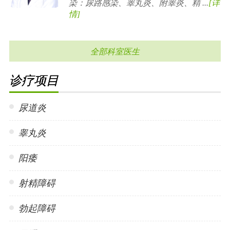
染：尿路感染、睾丸炎、附睾炎、精 ...
[详
情]
全部科室医生
诊疗项目
尿道炎
睾丸炎
阳痿
射精障碍
勃起障碍