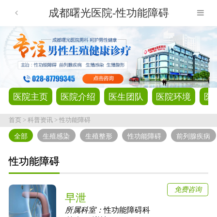
成都曙光医院-性功能障碍
医院主页
医院介绍
医生团队
医院环境
医
首页
>
科普资讯
>
性功能障碍
全部
生殖感染
生殖整形
性功能障碍
前列腺疾病
性功能障碍
免费咨询
早泄
所属科室：
性功能障碍科